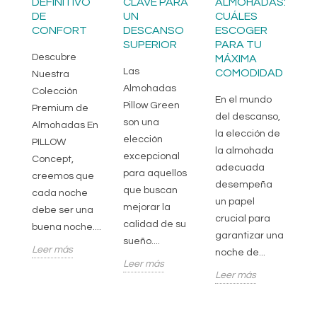
DEFINITIVO
CLAVE PARA
ALMOHADAS:
A
de
DE
UN
CUÁLES
S
CONFORT
DESCANSO
ESCOGER
L
da
SUPERIOR
PARA TU
D
s
Descubre
MÁXIMA
H
a
Las
COMODIDAD
Nuestra
n
Im
Almohadas
Colección
En el mundo
d
Pillow Green
Premium de
del descanso,
a
son una
Almohadas En
la elección de
du
elección
PILLOW
la almohada
e
excepcional
Concept,
adecuada
im
para aquellos
creemos que
desempeña
d
que buscan
cada noche
un papel
a
mejorar la
debe ser una
crucial para
du
calidad de su
buena noche....
garantizar una
em
sueño....
Leer más
noche de...
Le
Leer más
Leer más