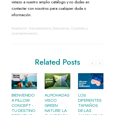
vistazo a nuestro amplio catálogo y no dudes en 
contactar con nosotros para cualquier duda o 
información. 
Posted in:
Viscoelástica
,
Descanso
,
Cuidado y
mantenimiento
Related Posts
BIENVENIDO
ALMOHADAS
LOS
A
A PILLOW
VISCO
DIFERENTES
D
E
CONCEPT -
GREEN
TAMAÑOS
E
A
TU DESTINO
NATURE: LA
DE LAS
¿