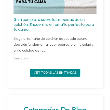
Guía completa sobre las medidas de un
Cóm
colchón: Encuentra el tamaño perfecto para
Guí
tu cama
Si 
Elegir el tamaño de colchón adecuado es una
cue
decisión fundamental que repercute en tu salud y
alg
en la calidad de tu...
Lee
Leer más
VER TODAS LAS ENTRADAS
Categorías De Blog