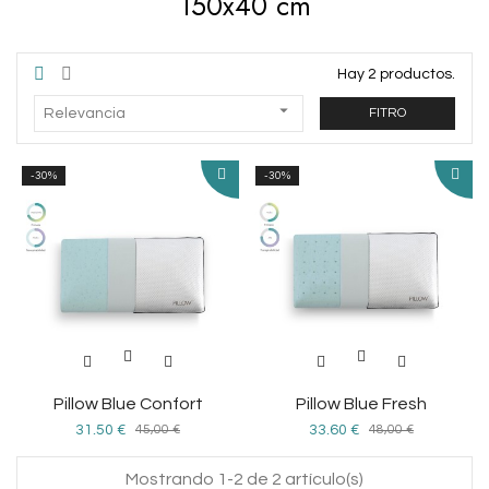
150x40 cm
Hay 2 productos.

Relevancia
FITRO
-30%
-30%
Pillow Blue Confort
Pillow Blue Fresh
Precio
Precio
Precio
Precio
31,50 €
45,00 €
33,60 €
48,00 €
base
base
Mostrando 1-2 de 2 artículo(s)