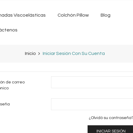
adas Viscoelásticas
Colchón Pillow
Blog
áctenos
Inicio
Iniciar Sesión Con Su Cuenta
ión de correo
ónico
aseña
¿Olvidó su contraseña
INICIAR SESIÓN