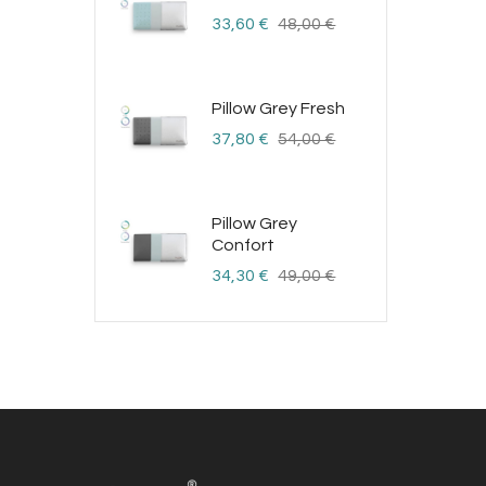
Precio
Precio
33,60 €
48,00 €
base
Pillow Grey Fresh
Precio
Precio
37,80 €
54,00 €
base
Pillow Grey
Confort
Precio
Precio
34,30 €
49,00 €
base