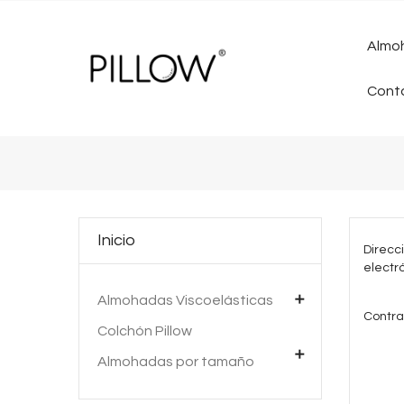
Almoh
Cont
Inicio
Direcc
electr

Almohadas Viscoelásticas
Contr
Colchón Pillow

Almohadas por tamaño