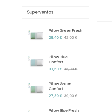
Superventas
Pillow Green Fresh
Precio
Precio
29,40 €
42,00 €
base
Pillow Blue
Confort
Precio
Precio
31,50 €
45,00 €
base
Pillow Green
Confort
Precio
Precio
27,30 €
39,00 €
base
Pillow Blue Fresh